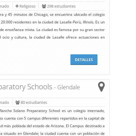
rnado
Religioso
298 estudiantes
a y 45 minutos de Chicago, se encuentra ubicado el colegio
0.000 residentes en la ciudad de Lasalle-Perú, Illinois. Es un
o de enseñanza mixta. La ciudad es famosa por su gran sector
l ocio y cultura, la ciudad de Lasalle ofrece actuaciones en
DETALLES
paratory Schools
- Glendale
rnado
80 estudiantes
Rancho Solano Preparatory School es un colegio internado,
io cuenta con 5 campus diferentes repartidos en la capital de
dad más poblada del estado de Arizona. El Campus destinado a
a situado en Glendale; la ciudad cuenta con un población de