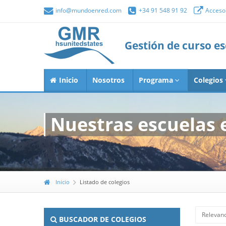
info@mundoenred.com
+34 91 548 91 92
Acceso 
Gestión de curso e
Inicio
Nosotros
Programa
Colegios
Nuestras escuelas 
Inicio
Listado de colegios
Relevanc
BUSCADOR DE COLEGIOS