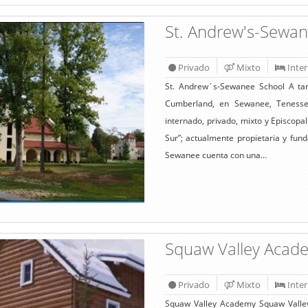
St. Andrew's-Sewa
Privado
Mixto
Inte
St. Andrew´s-Sewanee School A tan
Cumberland, en Sewanee, Tenesse
internado, privado, mixto y Episcopa
Sur”; actualmente propietaria y fund
Sewanee cuenta con una...
Squaw Valley Aca
Privado
Mixto
Inte
Squaw Valley Academy Squaw Valley