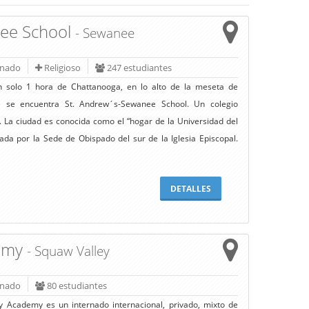
nee School
- Sewanee
rnado
Religioso
247 estudiantes
 solo 1 hora de Chattanooga, en lo alto de la meseta de
 se encuentra St. Andrew´s-Sewanee School. Un colegio
l. La ciudad es conocida como el “hogar de la Universidad del
ada por la Sede de Obispado del sur de la Iglesia Episcopal.
DETALLES
demy
- Squaw Valley
rnado
80 estudiantes
 Academy es un internado internacional, privado, mixto de