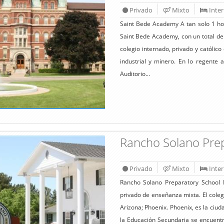
Privado
Mixto
Inte
Saint Bede Academy A tan solo 1 hor
Saint Bede Academy, con un total de 2
colegio internado, privado y católic
industrial y minero. En lo regente a
Auditorio...
Rancho Solano Pre
Privado
Mixto
Inte
Rancho Solano Preparatory School 
privado de enseñanza mixta. El coleg
Arizona; Phoenix. Phoenix, es la ciu
la Educación Secundaria se encuentr