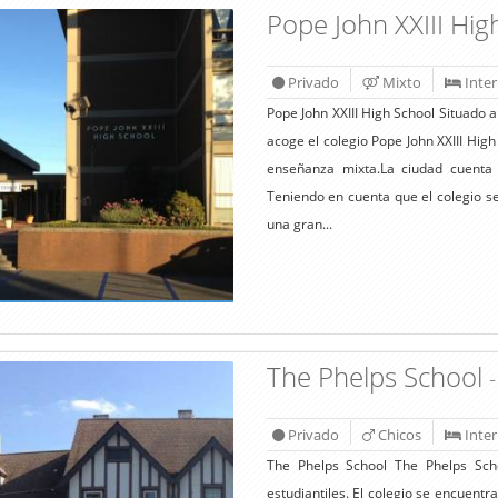
Pope John XXIII Hi
Privado
Mixto
Inte
Pope John XXIII High School Situado 
acoge el colegio Pope John XXIII High
enseñanza mixta.La ciudad cuenta
Teniendo en cuenta que el colegio se
una gran...
The Phelps School
-
Privado
Chicos
Inte
The Phelps School The Phelps Scho
estudiantiles. El colegio se encuentr