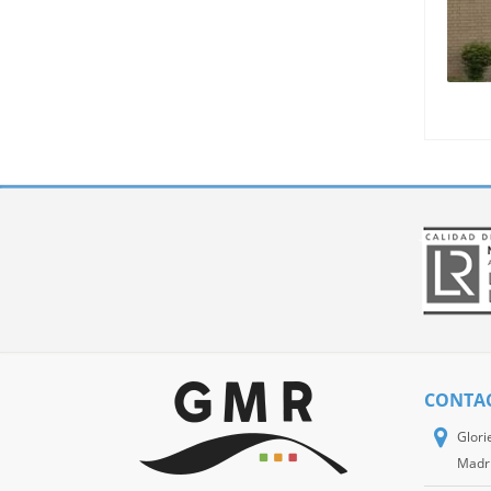
CONTA
Glori
Madr