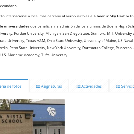
ecundaria.
rto internacional y local mas cercano al aeropuerto es el
Phoenix Sky Harbor In
de universidades
que benefician la admisión de los alumnos de Buena
High Sch
iversity, Purdue University, Michigan, San Diego State, Stanford, MIT, University
tate University, Texas A&M, Ohio State University, University of Maine, US Nava
rdia, Penn State University, New York University, Dartmouth College, Princeton 
, U.S. Maritime Academy, Tufts University.
ría de fotos
Asignaturas
Actividades
Servici