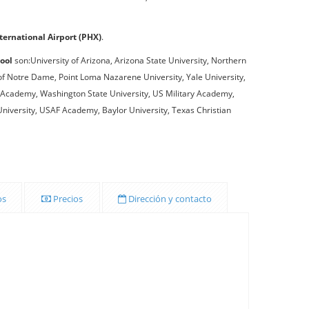
ternational Airport (PHX)
.
ool
son:University of Arizona, Arizona State University, Northern
 of Notre Dame, Point Loma Nazarene University, Yale University,
l Academy, Washington State University, US Military Academy,
University, USAF Academy, Baylor University, Texas Christian
os
Precios
Dirección y contacto