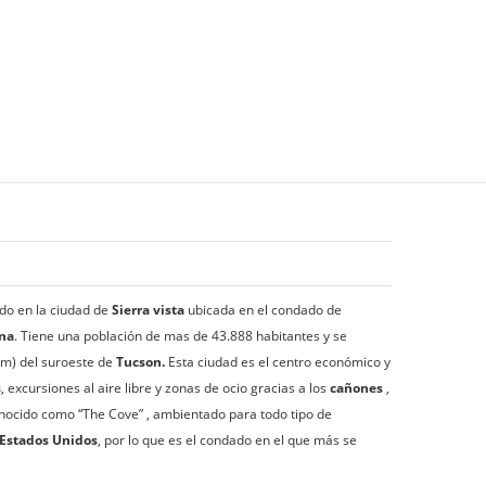
do en la ciudad de
Sierra vista
ubicada en el condado de
ona
. Tiene una población de mas de 43.888 habitantes y se
km) del suroeste de
Tucson.
Esta ciudad es el centro económico y
s
, excursiones al aire libre y zonas de ocio gracias a los
cañones
,
nocido como “The Cove” , ambientado para todo tipo de
 Estados Unidos
, por lo que es el condado en el que más se