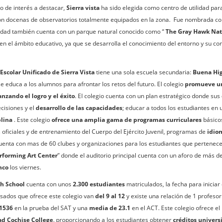
 de interés a destacar,
Sierra vista
ha sido elegida como centro de utilidad p
on docenas de observatorios totalmente equipados en la zona. Fue nombrada c
udad también cuenta con un parque natural conocido como “
The Gray Hawk Nat
en el ámbito educativo, ya que se desarrolla el conocimiento del entorno y su c
 Escolar Unificado de Sierra Vista
tiene una sola escuela secundaria:
Buena Hig
se educa a los alumnos para afrontar los retos del futuro. El colegio
promueve un
anzando el logro y el éxito
. El colegio cuenta con un plan estratégico donde sus
cisiones y el
desarrollo de las capacidades
; educar a todos los estudiantes en
plina
. Este colegio
ofrece una amplia gama de programas curriculares
básicos
oficiales y de entrenamiento del Cuerpo del Ejército Juvenil, programas de
idio
enta con mas de 60 clubes y organizaciones para los estudiantes que pertenecen 
rforming Art Center
” donde el auditorio principal cuenta con un aforo de más de
nco
los viernes.
h School
cuenta con unos
2.300 estudiantes
matriculados, la fecha para inicia
sados que ofrece este colegio van
del 9 al 12
y existe una relación de 1 profeso
 1536
en la prueba del SAT y una
media de 23.1
en el ACT. Este colegio ofrece 
ad Cochise College,
proporcionando a los estudiantes obtener
créditos universi