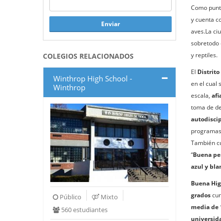
Como punto
y cuenta c
Enviar
aves.La ci
sobretodo 
y reptiles.
COLEGIOS RELACIONADOS
El
Distrito
Winthrop High School -
en el cual 
Winthrop
escala,
afi
toma de de
autodisci
programas 
También cu
“
Buena pe
azul y bla
Buena Hig
grados
cur
Público
Mixto
media de
560 estudiantes
universid