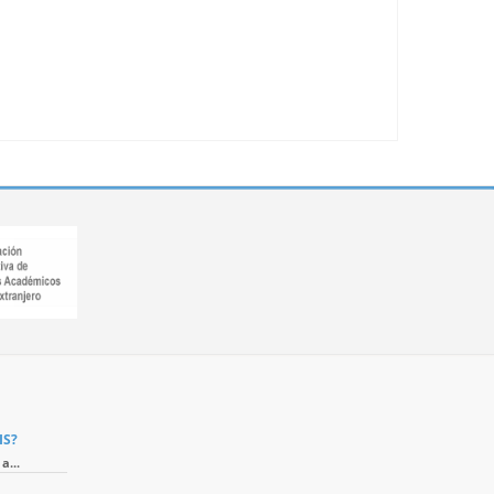
IS?
a...