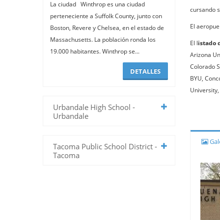
La ciudad Winthrop es una ciudad
cursando s
perteneciente a Suffolk County, junto con
El aeropue
Boston, Revere y Chelsea, en el estado de
Massachusetts. La población ronda los
El l
istado 
19.000 habitantes. Winthrop se...
Arizona Un
Colorado S
DETALLES
BYU, Conco
University
Urbandale High School -
Urbandale
Gale
Tacoma Public School District -
Tacoma