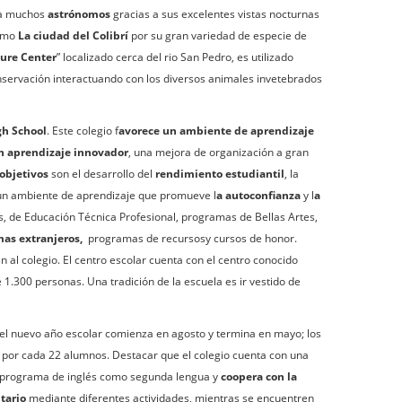
ara muchos
astrónomos
gracias a sus excelentes vistas nocturnas
omo
La ciudad del Colibrí
por su gran variedad de especie de
ure Center
” localizado cerca del rio San Pedro, es utilizado
onservación interactuando con los diversos animales invetebrados
h School
. Este colegio f
avorece un ambiente de aprendizaje
 aprendizaje innovador
, una mejora de organización a gran
objetivos
son el desarrollo del
rendimiento estudiantil
, la
 un ambiente de aprendizaje que promueve l
a autoconfianza
y l
a
, de Educación Técnica Profesional, programas de Bellas Artes,
mas extranjeros,
programas de recursosy cursos de honor.
al colegio. El centro escolar cuenta con el centro conocido
 1.300 personas. Una tradición de la escuela es ir vestido de
r el nuevo año escolar comienza en agosto y termina en mayo; los
r por cada 22 alumnos. Destacar que el colegio cuenta con una
el programa de inglés como segunda lengua y
coopera con la
tario
mediante diferentes actividades, mientras se encuentren