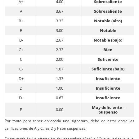
A+
4.00
Sobresaliente
A
3.67
Sobresaliente
B+
3.33
Notable (alto)
B
3.00
Notable
B-
2.67
Notable (bajo)
C+
2.33
Bien
C
2.00
Suficiente
C-
1.67
Suficiente (bajo)
D+
1.33
Insuficiente
D
1.00
Insuficiente
D-
0.67
Insuficiente
Muy deficiente -
F
0.00
Suspenso
Por tanto para tener aprobada una signatura, debe de estar entre las
calificaciones de A y C. las D y F son suspensas.
Existe también La anotación de Incomplete (“Inc” o “I”) que indica que el