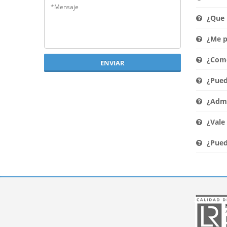
¿Que p
¿Me po
¿Como
ENVIAR
¿Pued
¿Admi
¿Vale 
¿Puede