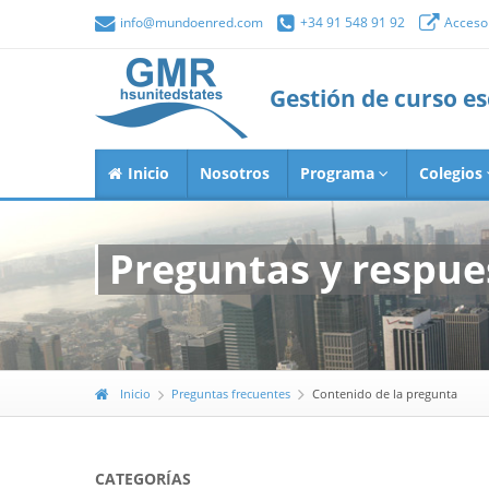
info@mundoenred.com
+34 91 548 91 92
Acceso 
Gestión de curso e
Inicio
Nosotros
Programa
Colegios
Preguntas y respue
Inicio
Preguntas frecuentes
Contenido de la pregunta
CATEGORÍAS