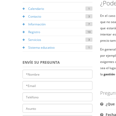
¿Pode
Calendario
1
En el caso
Contacto
3
que no sea
Información
7
que estará
Registro
10
intentar e
Servicios
3
precio tam
Sistema educativo
1
En general
por ejempl
exigentes 
ENVÍE SU PREGUNTA
sea el lug
la
gestión
Pregun
¿Que e
Fechas