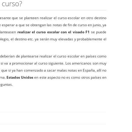
 curso?
resante que se planteen realizar el curso escolar en otro destino
esperar a que se obtengan las notas de fin de curso en junio, ya
planteasen
realizar el curso escolar con el visado F1
se puede
colegio, el destino etc. ya serán muy elevadas y probablemente el
 deberían de plantearse realizar el curso escolar en países como
 si va a promocionar al curso siguiente. Los americanos son muy
e que si ya han comenzado a sacar malas notas en España, allí no
ama.
Estados Unidos
en este aspecto no es como otros países en
eguntas.