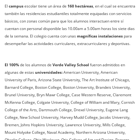
El
campus
escolar tiene un área de
160 hectáreas
, en el cual se encuentra
también las residencias estudiantiles totalmente equipadas con servicios
básicos, con zonas común para que los alumnos interactuen entre sí
cuentan con personal disponible las 10.00am a 5.00am horas los siete dias
de la semana. El colegio cuenta con unas
magníficas instalaciones
para
desempeñar las actividades curriculares, extracurriculares y deportivas.
El 100%
de los alumnos de
Verde Valley School
fueron admitidos en
algunas de estas
universidades:
American University, American
University of Paris, Arizona State University, The Art Institute of Chicago,
Barnard College, Boston College, Boston University, Brandeis University,
Brunel University, Bryn Mawr College, Case Western Reserve, Claremont
McKenna College, Colgate University, College of William and Mary, Cornish
College of the Arts, Dartmouth College, Drexel University, Eugene Lang
College, New School University, Harvey Mudd College, Jacobs University,
Bremen, Johns Hopkins University, Lawrence University, Mills College,
Mount Holyoke College, Naval Academy, Northern Arizona University,
Oberlin College, Ohio Wesleyan, Otis College of Art and Design, Parsons