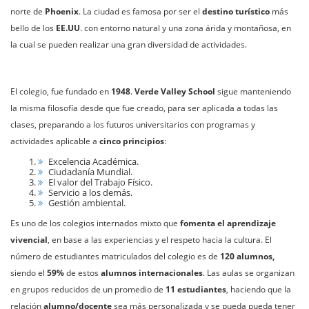
norte de
Phoenix
. La ciudad es famosa por ser el
destino turístico
más
bello de los
EE.UU
. con entorno natural y una zona árida y montañosa, en
la cual se pueden realizar una gran diversidad de actividades.
El colegio, fue fundado en
1948
.
Verde Valley School
sigue manteniendo
la misma filosofía desde que fue creado, para ser aplicada a todas las
clases, preparando a los futuros universitarios con programas y
actividades aplicable a
cinco principios
:
Excelencia Académica.
Ciudadanía Mundial.
El valor del Trabajo Físico.
Servicio a los demás.
Gestión ambiental.
Es uno de los colegios internados mixto que
fomenta el aprendizaje
vivencial
, en base a las experiencias y el respeto hacia la cultura. El
número de estudiantes matriculados del colegio es de
120 alumnos,
siendo el
59%
de estos
alumnos internacionales
. Las aulas se organizan
en grupos reducidos de un promedio de
11 estudiantes
, haciendo que la
relación
alumno/docente
sea más personalizada y se pueda pueda tener