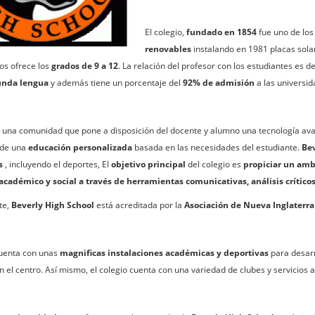
El colegio,
fundado en 1854
fue uno de los
renovables
instalando en 1981 placas sola
os ofrece los
grados de 9 a 12
. La relación del profesor con los estudiantes es 
unda lengua
y además tiene un porcentaje del
92% de admisión
a las universid
e una comunidad que pone a disposición del docente y alumno una tecnología avan
 de una
educación personalizada
basada en las necesidades del estudiante.
Bev
s
, incluyendo el deportes, El
objetivo principal
del colegio es
propiciar un amb
académico y social a través de herramientas comunicativas, análisis críticos 
te,
Beverly High School
está acreditada por la
Asociación de Nueva Inglaterra 
cuenta con unas
magnificas instalaciones académicas y deportivas
para desarr
 el centro. Así mismo, el colegio cuenta con una variedad de clubes y servicios 