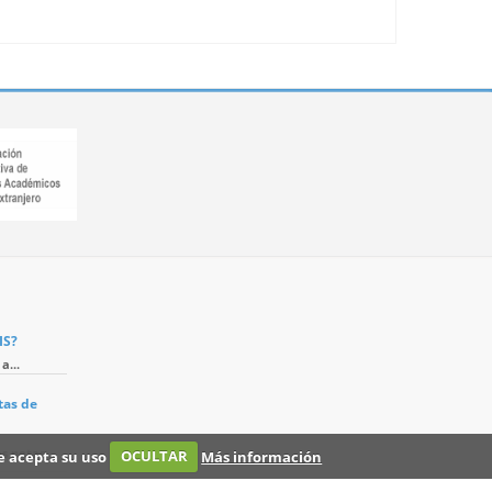
IS?
a...
tas de
s notas...
ue acepta su uso
OCULTAR
Más información