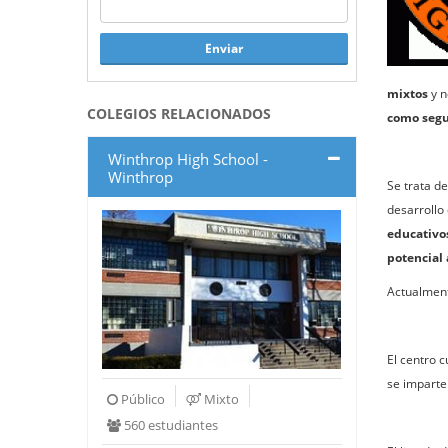
Enviar
mixtos
y n
COLEGIOS RELACIONADOS
como seg
Winthrop High School -
Winthrop
Se trata d
desarrollo
educativo
potencial 
Actualmen
El centro 
se imparten
Público
Mixto
560 estudiantes