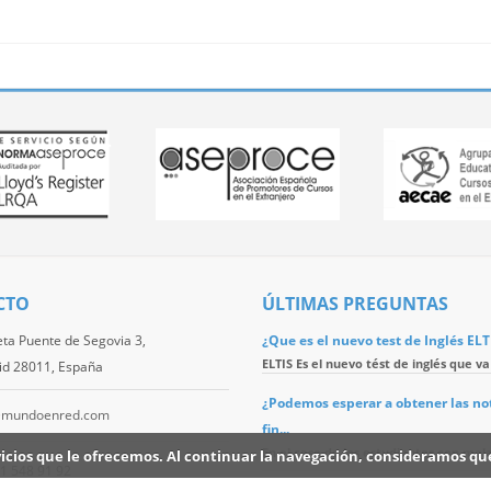
CTO
ÚLTIMAS PREGUNTAS
eta Puente de Segovia 3,
¿Que es el nuevo test de Inglés ELT
ELTIS Es el nuevo tést de inglés que va 
id 28011, España
¿Podemos esperar a obtener las no
@mundoenred.com
fin...
En el caso de los estudiantes con mala
ervicios que le ofrecemos. Al continuar la navegación, consideramos q
1 548 91 92