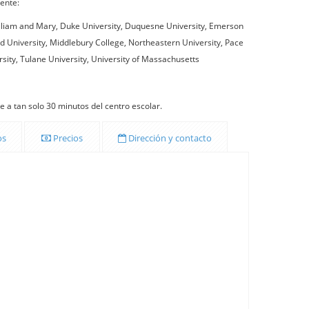
iente:
William and Mary, Duke University, Duquesne University, Emerson
ord University, Middlebury College, Northeastern University, Pace
rsity, Tulane University, University of Massachusetts
 a tan solo 30 minutos del centro escolar.
os
Precios
Dirección y contacto