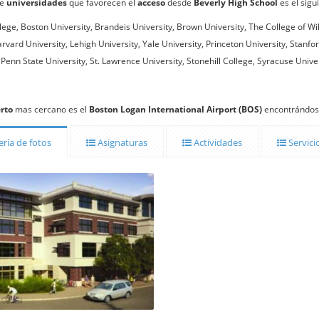
de
universidades
que favorecen el
acceso
desde
Beverly High School
es el sigu
lege, Boston University, Brandeis University, Brown University, The College of 
rvard University, Lehigh University, Yale University, Princeton University, Stanf
 Penn State University, St. Lawrence University, Stonehill College, Syracuse Unive
rto
mas cercano es el
Boston Logan International Airport (BOS)
encontrándose
ría de fotos
Asignaturas
Actividades
Servici