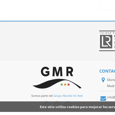
CONTA
Glori
Madr
Somos parte del
Grupo Mundo En Red
info
Este sitio utiliza cookies para mejorar los s
+34 9