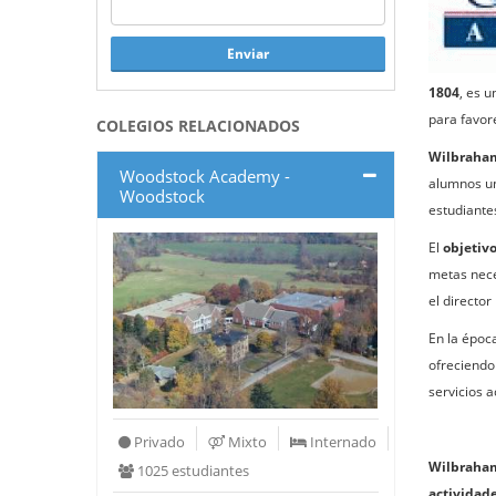
Enviar
1804
, es u
para favor
COLEGIOS RELACIONADOS
Wilbraha
Woodstock Academy -
alumnos un
Woodstock
estudiante
El
objetiv
metas nece
el directo
En la époc
ofreciendo
servicios 
Privado
Mixto
Internado
Wilbraha
1025 estudiantes
actividade