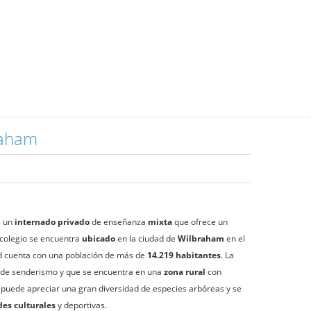
raham
 un
internado privado
de enseñanza
mixta
que ofrece un
l colegio se encuentra
ubicado
en la ciudad de
Wilbraham
en el
ad cuenta con una población de más de
14.219 habitantes
. La
 de senderismo y que se encuentra en una
zona rural
con
puede apreciar una gran diversidad de especies arbóreas y se
des culturales
y deportivas.