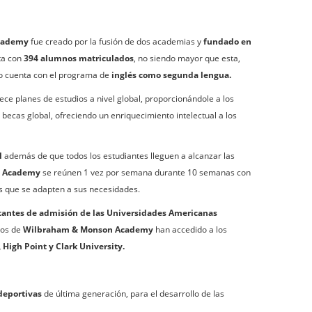
cademy
fue creado por la fusión de dos academias y
fundado en
ta con
394 alumnos matriculados
, no siendo mayor que esta,
tro cuenta con el programa de
inglés como segunda lengua.
ece planes de estudios a nivel global, proporcionándole a los
ecas global, ofreciendo un enriquecimiento intelectual a los
l
además de que todos los estudiantes lleguen a alcanzar las
n Academy
se reúnen 1 vez por semana durante 10 semanas con
es que se adapten a sus necesidades.
tantes de admisión de las Universidades Americanas
dos de
Wilbraham & Monson Academy
han accedido a los
 High Point y Clark University.
deportivas
de última generación, para el desarrollo de las