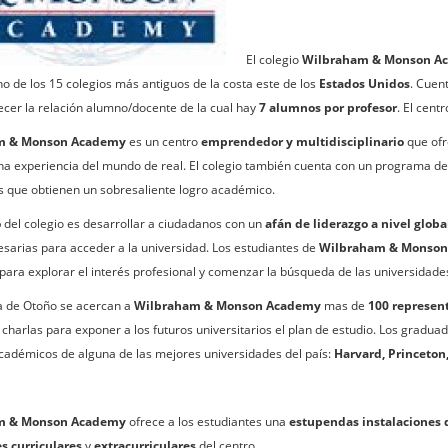
El colegio
Wilbraham & Monson A
no de los 15 colegios más antiguos de la costa este de los
Estados Unidos
. Cuen
ecer la relación alumno/docente de la cual hay
7 alumnos por profesor
. El cen
m & Monson Academy
es un centro
emprendedor y multidisciplinario
que ofr
a experiencia del mundo de real. El colegio también cuenta con un programa de b
s que obtienen un sobresaliente logro académico.
o
del colegio es desarrollar a ciudadanos con un
afán de liderazgo a nivel globa
sarias para acceder a la universidad. Los estudiantes de
Wilbraham & Monso
r para explorar el interés profesional y comenzar la búsqueda de las universidad
a de Otoño se acercan a
Wilbraham & Monson Academy
mas de
100 represen
 charlas para exponer a los futuros universitarios el plan de estudio. Los gradua
académicos de alguna de las mejores universidades del país:
Harvard, Princeton,
m & Monson Academy
ofrece a los estudiantes una
estupendas instalaciones 
s curriculares
y
extracurriculares
del centro.