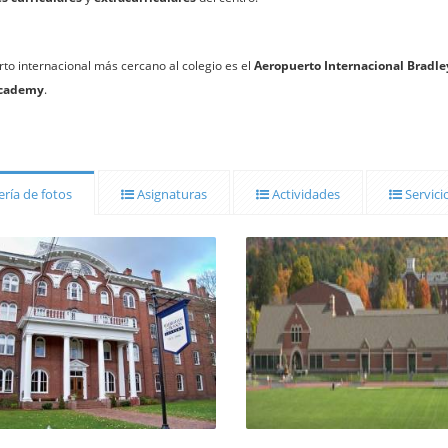
rto internacional más cercano al colegio es el
Aeropuerto Internacional Bradle
cademy
.
ría de fotos
Asignaturas
Actividades
Servici