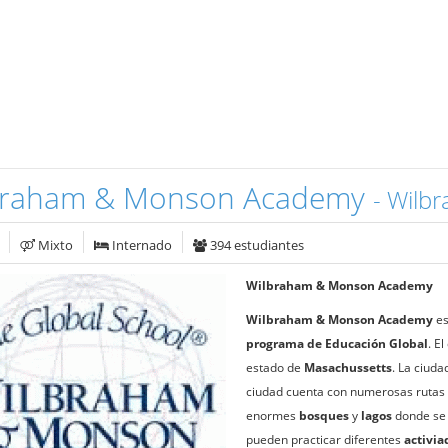
braham & Monson Academy
- Wilb
Mixto
Internado
394 estudiantes
Wilbraham & Monson Academy
Wilbraham & Monson Academy
es
programa de Educación Global
. E
estado de
Masachussetts
. La ciud
ciudad cuenta con numerosas rutas
enormes
bosques
y
lagos
donde se 
pueden practicar diferentes
activia