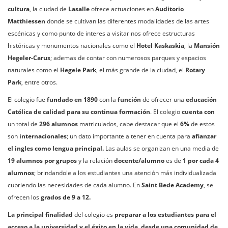
cultura
, la ciudad de
Lasalle
ofrece actuaciones en
Auditorio
Matthiessen
donde se cultivan las diferentes modalidades de las artes
escénicas y como punto de interes a visitar nos ofrece estructuras
históricas y monumentos nacionales como el
Hotel Kaskaskia
, la
Mansión
Hegeler-Carus
; ademas de contar con numerosos parques y espacios
naturales como el
Hegele Park
, el más grande de la ciudad, el
Rotary
Park
, entre otros.
El colegio fue
fundado en 1890
con la
función
de ofrecer una
educación
Católica
de calidad para su continua formación
. El colegio
cuenta con
un total de
296 alumnos
matriculados, cabe destacar que el
6%
de estos
son
internacionales
; un dato importante a tener en cuenta para
afianzar
el ingles como lengua principal.
Las aulas se organizan en una media de
19 alumnos por grupos
y la relación
docente/alumno
es de
1 por cada 4
alumnos
; brindandole a los estudiantes una atención más individualizada
cubriendo las necesidades de cada alumno. En
Saint Bede Academy
, se
ofrecen los
grados de 9 a 12.
La principal finalidad
del colegio es
preparar a los estudiantes para el
acceso a la universidad y el éxito en la vida, desde una comunidad de