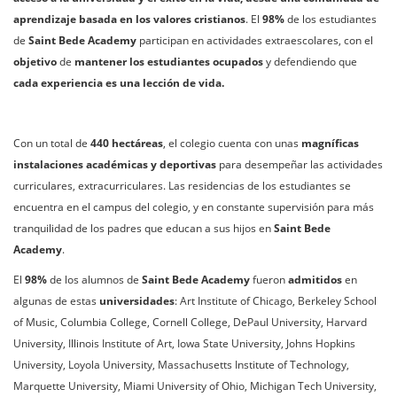
aprendizaje basada en los valores cristianos
. El
98%
de los estudiantes
de
Saint Bede Academy
participan en actividades extraescolares, con el
objetivo
de
mantener los estudiantes ocupados
y defendiendo que
cada experiencia es una lección de vida.
Con un total de
440 hectáreas
, el colegio cuenta con unas
magníficas
instalaciones académicas y deportivas
para desempeñar las actividades
curriculares, extracurriculares. Las residencias de los estudiantes se
encuentra en el campus del colegio, y en constante supervisión para más
tranquilidad de los padres que educan a sus hijos en
Saint Bede
Academy
.
El
98%
de los alumnos de
Saint Bede Academy
fueron
admitidos
en
algunas de estas
universidades
: Art Institute of Chicago, Berkeley School
of Music, Columbia College, Cornell College, DePaul University, Harvard
University, Illinois Institute of Art, Iowa State University, Johns Hopkins
University, Loyola University, Massachusetts Institute of Technology,
Marquette University, Miami University of Ohio, Michigan Tech University,