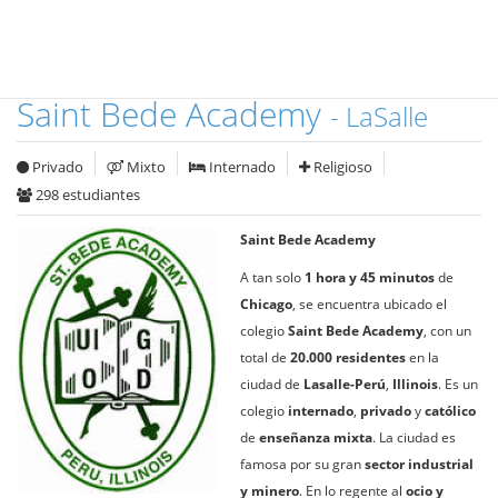
Saint Bede Academy
- LaSalle
Privado
Mixto
Internado
Religioso
298 estudiantes
Saint Bede Academy
A tan solo
1 hora y 45 minutos
de
Chicago
, se encuentra ubicado el
colegio
Saint Bede Academy
, con un
total de
20.000 residentes
en la
ciudad de
Lasalle-Perú
,
Illinois
. Es un
colegio
internado
,
privado
y
católico
de
enseñanza mixta
. La ciudad es
famosa por su gran
sector industrial
y minero
. En lo regente al
ocio y