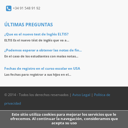
+34 91 548 91 92
ÚLTIMAS PREGUNTAS
¿Que es el nuevo test de Inglés ELTIS?
ELTIS Es el nuevo tést de inglés que va a...
¿Podemos esperar a obtener las notas de fin...
En el caso de los estudiantes con malas notas...
Fechas de registro en el curso escolar en USA
Las fechas para registrar a sus hijos en el...
© 2014 - Todos los derechos reservados |
Aviso Legal
|
Política de
privacidad
Este sitio utiliza cookies para mejorar los servicios que le
ofrecemos. Al continuar la navegación, consideramos que
acepta su uso