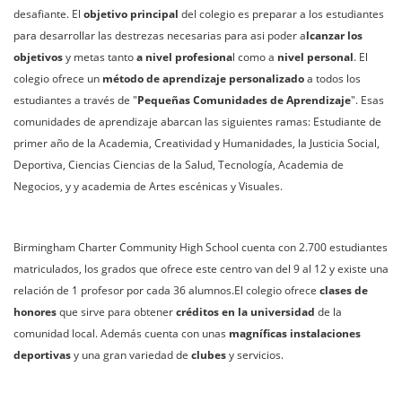
desafiante. El
objetivo principal
del colegio es preparar a los estudiantes
para desarrollar las destrezas necesarias para asi poder a
lcanzar los
objetivos
y metas tanto
a nivel profesiona
l como a
nivel personal
. El
colegio ofrece un
método de aprendizaje personalizado
a todos los
estudiantes a través de "
Pequeñas Comunidades de Aprendizaje
". Esas
comunidades de aprendizaje abarcan las siguientes ramas: Estudiante de
primer año de la Academia, Creatividad y Humanidades, la Justicia Social,
Deportiva, Ciencias Ciencias de la Salud, Tecnología, Academia de
Negocios, y y academia de Artes escénicas y Visuales.
Birmingham Charter Community High School cuenta con 2.700 estudiantes
matriculados, los grados que ofrece este centro van del 9 al 12 y existe una
relación de 1 profesor por cada 36 alumnos.El colegio ofrece
clases de
honores
que sirve para obtener
créditos en la universidad
de la
comunidad local. Además cuenta con unas
magníficas instalaciones
deportivas
y una gran variedad de
clubes
y servicios.