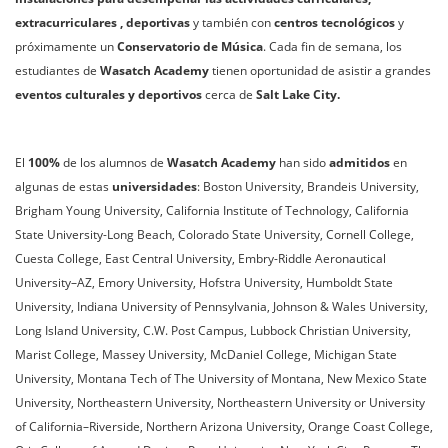
extracurriculares , deportivas
y también con
centros tecnológicos
y
próximamente un
Conservatorio de Música
. Cada fin de semana, los
estudiantes de
Wasatch Academy
tienen oportunidad de asistir a grandes
eventos culturales y deportivos
cerca de
Salt Lake City.
El
100%
de los alumnos de
Wasatch Academy
han sido
admitidos
en
algunas de estas
universidades
: Boston University, Brandeis University,
Brigham Young University, California Institute of Technology, California
State University-Long Beach, Colorado State University, Cornell College,
Cuesta College, East Central University, Embry-Riddle Aeronautical
University–AZ, Emory University, Hofstra University, Humboldt State
University, Indiana University of Pennsylvania, Johnson & Wales University,
Long Island University, C.W. Post Campus, Lubbock Christian University,
Marist College, Massey University, McDaniel College, Michigan State
University, Montana Tech of The University of Montana, New Mexico State
University, Northeastern University, Northeastern University or University
of California–Riverside, Northern Arizona University, Orange Coast College,