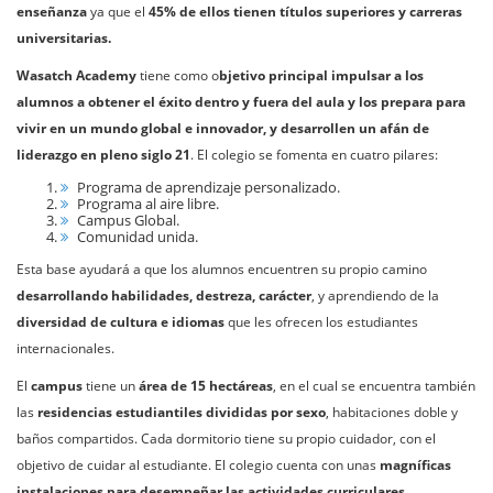
enseñanza
ya que el
45% de ellos tienen títulos superiores y carreras
universitarias.
Wasatch Academy
tiene como o
bjetivo principal
impulsar a los
alumnos a obtener el éxito dentro y fuera del aula y los prepara para
vivir en un mundo global e innovador, y desarrollen un afán de
liderazgo en pleno siglo 21
. El colegio se fomenta en cuatro pilares:
Programa de aprendizaje personalizado.
Programa al aire libre.
Campus Global.
Comunidad unida.
Esta base ayudará a que los alumnos encuentren su propio camino
desarrollando habilidades, destreza, carácter
, y aprendiendo de la
diversidad de cultura e idiomas
que les ofrecen los estudiantes
internacionales.
El
campus
tiene un
área de 15 hectáreas
, en el cual se encuentra también
las
residencias estudiantiles divididas por sexo
, habitaciones doble y
baños compartidos. Cada dormitorio tiene su propio cuidador, con el
objetivo de cuidar al estudiante. El colegio cuenta con unas
magníficas
instalaciones para desempeñar las actividades curriculares,