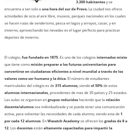
3.300 habitantes
y se
encuentra a tan solo a
una hora del sur de Provo.
La ciudad nos ofrece
actividades de ocio al aire libre, museos, parques nacionales en los cuales
se hacen rutas de senderismo, pesca en lagos y arroyos, cazar, y en
invierno, aprovechando las nevadas es el lugar perfecto para practicar
deportes de invierno.
El colegio,
fue fundado en 1875
. Es uno de los colegios
internados mixto
que tiene como
misión
preparar a los futuros universitarios para
convertirse en ciudadanos eficientes a nivel mundial a través de los
valores como ser humano y la ética
. El número de estudiantes
matriculados del colegio es de
315 alumnos,
siendo
el 50%
de estos
alumnos internacionales
, procedentes de mas de 30 países y 25 estados.
Las aulas se organizan en
grupos reducidos
haciendo que la
relación
docente/alumno
sea individualizada y se pueda tener una comunicación
activa, para solventar las necesidades de cada alumno; siendo esta de
1
por cada 12 alumnos
. En
Wasatch Academy
se ofrecen los
grados de 8 a
12
. Los
docentes
están
altamente capacitados para impartir la