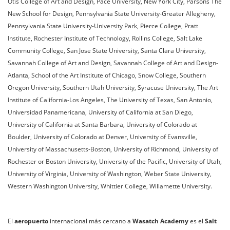
Otis College of Art and Design, Pace University, New York City, Parsons The
New School for Design, Pennsylvania State University-Greater Allegheny,
Pennsylvania State University-University Park, Pierce College, Pratt
Institute, Rochester Institute of Technology, Rollins College, Salt Lake
Community College, San Jose State University, Santa Clara University,
Savannah College of Art and Design, Savannah College of Art and Design-
Atlanta, School of the Art Institute of Chicago, Snow College, Southern
Oregon University, Southern Utah University, Syracuse University, The Art
Institute of California-Los Angeles, The University of Texas, San Antonio,
Universidad Panamericana, University of California at San Diego,
University of California at Santa Barbara, University of Colorado at
Boulder, University of Colorado at Denver, University of Evansville,
University of Massachusetts-Boston, University of Richmond, University of
Rochester or Boston University, University of the Pacific, University of Utah,
University of Virginia, University of Washington, Weber State University,
Western Washington University, Whittier College, Willamette University.
El
aeropuerto
internacional más cercano a
Wasatch Academy
es el
Salt