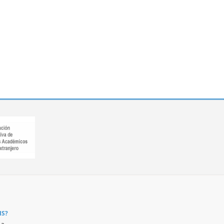
IS?
a...