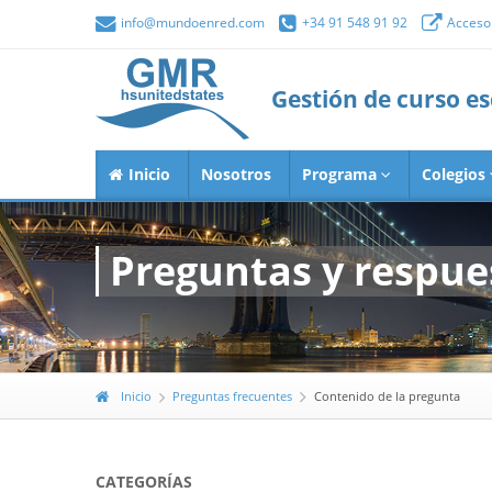
info@mundoenred.com
+34 91 548 91 92
Acceso 
Gestión de curso e
Inicio
Nosotros
Programa
Colegios
Preguntas y respue
Inicio
Preguntas frecuentes
Contenido de la pregunta
CATEGORÍAS