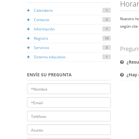
Horar
Calendario
1
Nuestro ho
Contacto
3
según cita 
Información
7
Registro
10
Servicios
Pregun
3
Sistema educativo
1
¿Resul
ENVÍE SU PREGUNTA
¿Hay q