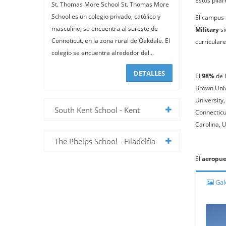
Estos pila
St. Thomas More School St. Thomas More
School es un colegio privado, católico y
El campus 
masculino, se encuentra al sureste de
Military
si
Conneticut, en la zona rural de Oakdale. El
curriculare
colegio se encuentra alrededor del...
DETALLES
El
98%
de 
Brown Univ
University,
South Kent School - Kent
Connecticut
Carolina, U
The Phelps School - Filadelfia
El
aeropue
Gale