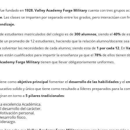
, fue fundado en
1928. Valley Academy Forge Military
cuenta con tres grupos ac
ge
. Las clases se imparten por separado entre los grados, pero interactúan con
endizaje.
de estudiantes matriculados del colegio es de
300 alumnos
, siendo el
40%
de e
de un promedio de 12 estudiantes, haciendo que la relación alumno/docente se
ra solventar las necesidades de cada alumno; siendo esta de
1 por cada 12
. En
Va
es están cualificados para impartir la enseñanza ya que el
78%
de ellos tienen tí
Academy Forge Military
tienen que llevar obligatoriamente uniformes.
 tiene como
objetivo principal
fomentar el
desarrollo de las habilidades
y el
cr
ucativo solido y único que tiene como resultado a líderes preparados para la com
giran en torno a
5 pilares
tradicionales
:
a excelencia Académica.
l desarrollo del carácter.
otivación personal.
esarrollo físico.
iderazgo.