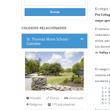
El colegio
Enviar
Pre-Colle
mejor apr
COLEGIOS RELACIONADOS
El número 
reducidos 
St. Thomas More School -
activa, pa
Oakdale
Los docent
de
Valley 
El colegio
sistema ed
escolares 
L
E
M
Privado
Chicos
Internado
D
L
Religioso
175 estudiantes