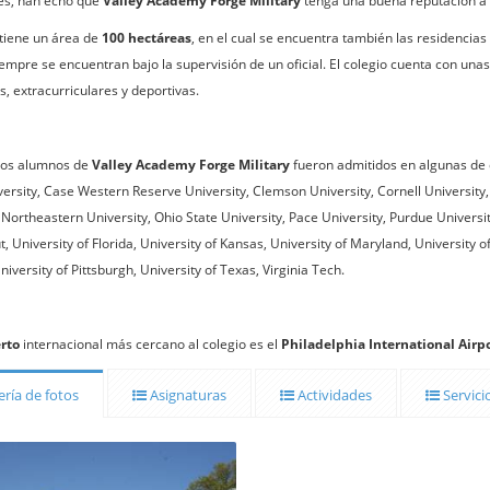
res, han echo que
Valley Academy Forge Military
tenga una buena reputación a n
tiene un área de
100 hectáreas
, en el cual se encuentra también las residencias
empre se encuentran bajo la supervisión de un oficial. El colegio cuenta con una
s, extracurriculares y deportivas.
los alumnos de
Valley Academy Forge Military
fueron admitidos en algunas de 
ersity, Case Western Reserve University, Clemson University, Cornell University,
 Northeastern University, Ohio State University, Pace University, Purdue Universit
, University of Florida, University of Kansas, University of Maryland, University 
niversity of Pittsburgh, University of Texas, Virginia Tech.
rto
internacional más cercano al colegio es el
Philadelphia International Airpo
ría de fotos
Asignaturas
Actividades
Servici