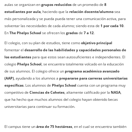
aulas se organizan en
grupos reducidos
de un promedio de
8
estudiantes por aula
, haciendo que la
relación docente/alumno
sea
más personalizada y se pueda pueda tener una comunicación activa, para
solventar las necesidades de cada alumno; siendo esta de
1 por cada 10
.
En
The Phelps School
se ofrecen los
grados
de
7 a 12
.
El colegio, con su plan de estudios, tiene como
objetivo principal
fomentar el
desarrollo de las habilidades y capacidades personales de
los estudiantes
para que estos sean autosuficientes e independientes. El
colegio
Phelps School
, se encuentra totalmente volcado en la educación
de sus alumnos. El colegio ofrece un
programa académico avanzado
(AAP)
, ayudando a los alumnos a
prepararse para carreras universitarias
específicas
. Los alumnos de
Phelps School
cuenta con un programa muy
competitivo de
Ciencias de Cohetes
, altamente calificado por la
NASA
,
que ha hecho que muchos alumnos del colegio hayan obtenido becas
universitarias para continuar su formación.
El campus tiene un
área de 75 hectáreas
, en el cual se encuentra también