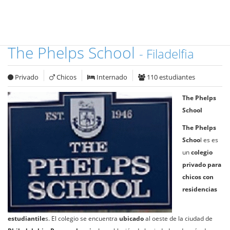
The Phelps School
- Filadelfia
Privado
Chicos
Internado
110 estudiantes
The Phelps
School
The Phelps
Schoo
l es es
un
colegio
privado para
chicos con
residencias
estudiantile
s. El colegio se encuentra
ubicado
al oeste de la ciudad de