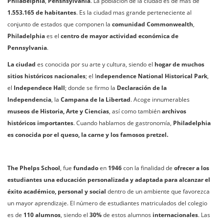
Philadelphia
,
Pensnsylvania
. La población de la ciudad es de más de
1.553.165 de habitantes
. Es la ciudad mas grande perteneciente al
conjunto de estados que componen la
comunidad
Commonwealth
,
Philadelphia
es el
centro de mayor actividad económica de
Pennsylvania
.
La ciudad
es conocida por su arte y cultura, siendo el
hogar de muchos
sitios históricos nacionales
; el I
ndependence National Historical Park
,
el
Independece Hall
; donde se firmo la
Declaración de la
Independencia
, la
Campana de la Libertad
. Acoge innumerables
museos de Historia, Arte y Ciencias
, así como también
archivos
históricos importantes
. Cuando hablamos de gastronomía,
Philadelphia
es conocida por el queso, la carne y los famosos pretzel.
The Phelps School
, fue
fundado
en
1946
con la finalidad de
ofrecer a los
estudiantes una educación personalizada y adaptada para alcanzar el
éxito académico, personal y social
dentro de un ambiente que favorezca
un mayor aprendizaje. El número de estudiantes matriculados del colegio
es de
110 alumnos
, siendo el
30%
de estos alumnos
internacionales
. Las