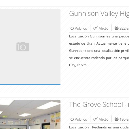
Gunnison Valley Hi
Público
Mixto
322 e
Localización Gunnison es una peque
estado de Utah. Actualmente tiene 
Gunnison tiene una localización priv
se encuentra rodeado por los parques
City, capital...
The Grove School
-
Público
Mixto
195 e
Localización Redlands es una ciudad