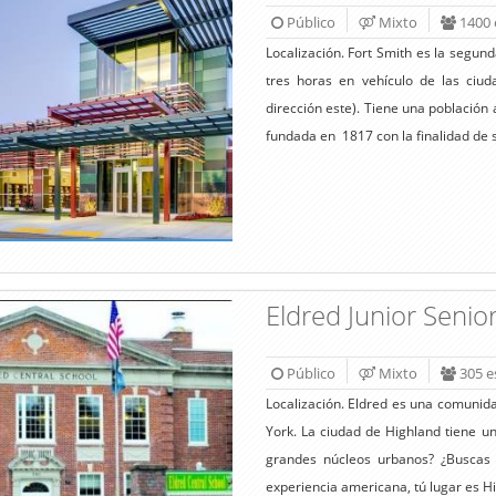
Público
Mixto
1400 
Localización. Fort Smith es la segu
tres horas en vehículo de las ciu
dirección este). Tiene una población
fundada en 1817 con la finalidad de se
Eldred Junior Senio
Público
Mixto
305 e
Localización. Eldred es una comunid
York. La ciudad de Highland tiene u
grandes núcleos urbanos? ¿Buscas 
experiencia americana, tú lugar es Hi