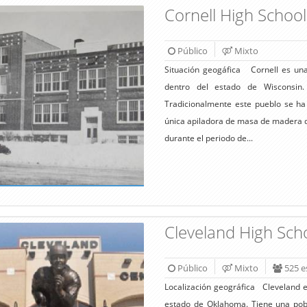
Cornell High Schoo
Público
Mixto
Situación geogáfica Cornell es un
dentro del estado de Wisconsin.
Tradicionalmente este pueblo se h
única apiladora de masa de madera q
durante el periodo de...
Cleveland High Sch
Público
Mixto
525 e
Localización geográfica Cleveland 
estado de Oklahoma. Tiene una pobl