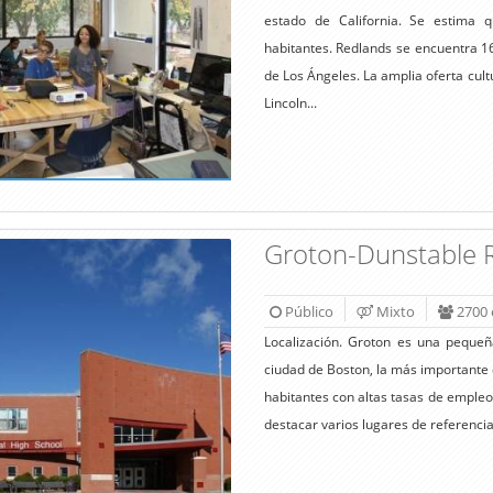
estado de California. Se estima 
habitantes. Redlands se encuentra 1
de Los Ángeles. La amplia oferta cul
Lincoln...
Groton-Dunstable R
Público
Mixto
2700 
Localización. Groton es una peque
ciudad de Boston, la más importante
habitantes con altas tasas de empleo
destacar varios lugares de referencia 